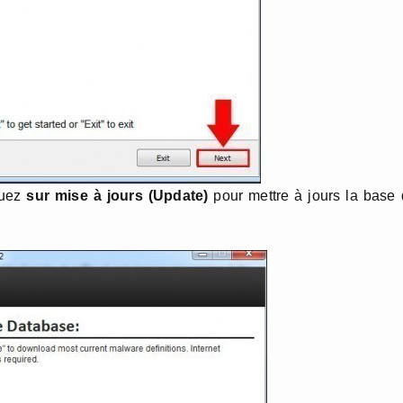
quez
sur mise à jours (Update)
pour mettre à jours la base