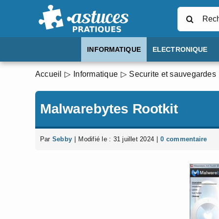
Passer
Rechercher
au
contenu
INFORMATIQUE
ELECTRONIQUE
Accueil
Informatique
Securite et sauvegardes
Malwarebytes Rootkit
Par
Sebby
|
Modifié le : 31 juillet 2024
|
0 commentaire