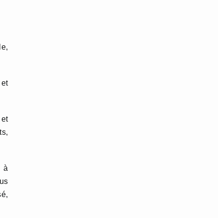
le,
 et
 et
ts,
e à
us
sé,