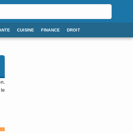
ANTE
CUISINE
FINANCE
DROIT
on.
 le