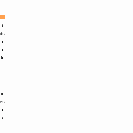
nd-
its
tre
gre
 de
 un
ces
 Le
eur