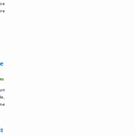
tre
tre
se
ts
 un
le,
ne
it