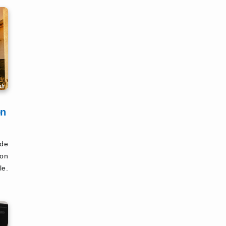
on
nde
son
le.