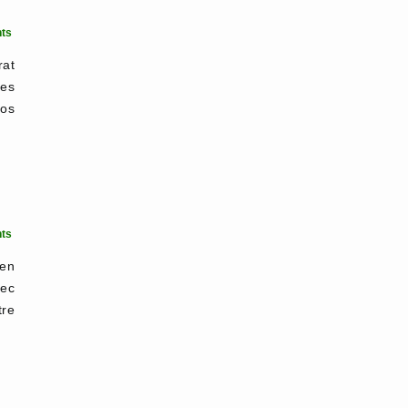
ts
rat
ges
vos
ts
en
ec
tre