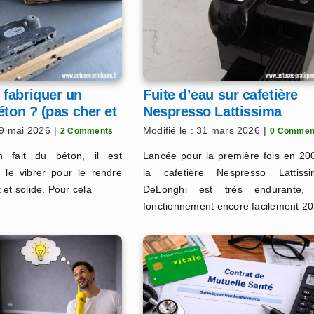
fabriquer un
Fuite d’eau sur cafetière
éton ? (pas cher et
Nespresso Lattissima
)
De’Longhi
29 mai 2026
|
Modifié le : 31 mars 2026
|
2 Comments
0 Commen
n fait du béton, il est
Lancée pour la première fois en 20
 le vibrer pour le rendre
la cafetière Nespresso Lattiss
et solide. Pour cela
DeLonghi est très endurante, 
fonctionnement encore facilement 20