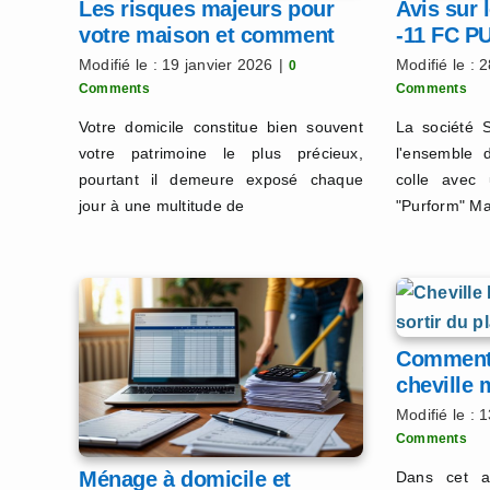
Les risques majeurs pour
Avis sur 
votre maison et comment
-11 FC 
les prévenir ?
Modifié le : 19 janvier 2026
|
Modifié le : 
0
Comments
Comments
Votre domicile constitue bien souvent
La société 
votre patrimoine le plus précieux,
l'ensemble
pourtant il demeure exposé chaque
colle avec 
jour à une multitude de
"Purform" Ma
Comment 
cheville 
propreme
Modifié le :
Comments
Ménage à domicile et
Dans cet ar