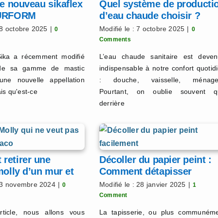
le nouveau sikaflex
Quel système de producti
PURFORM
d’eau chaude choisir ?
28 octobre 2025
|
Modifié le : 7 octobre 2025
|
0
0
Comments
Sika a récemment modifié
L’eau chaude sanitaire est deve
 de sa gamme de mastic
indispensable à notre confort quotid
une nouvelle appellation
: douche, vaisselle, ménag
is qu'est-ce
Pourtant, on oublie souvent q
derrière
retirer une
Décoller du papier peint :
molly d’un mur et
Comment détapisser
nt ?
proprement
 13 novembre 2024
|
Modifié le : 28 janvier 2025
|
0
1
Comment
ticle, nous allons vous
La tapisserie, ou plus communém