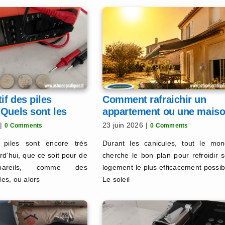
f des piles
Comment rafraichir un
Quels sont les
appartement ou une mais
s ?
?
|
23 juin 2026
|
0 Comments
0 Comments
 piles sont encore très
Durant les canicules, tout le mo
urd'hui, que ce soit pour de
cherche le bon plan pour refroidir 
ppareils, comme des
logement le plus efficacement possib
es, ou alors
Le soleil