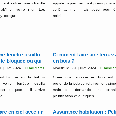
ment retirer une cheville
appelé papier peint est prévu pour ê
 abîmer votre mur. Les
collé au mur, mais aussi pour ê
ly, conçues
retiré.
ne fenêtre oscillo
Comment faire une terras
te bloquée ou qui
en bois ?
l
1 juillet 2024
|
Modifié le : 31 juillet 2024
|
0 Comments
0 Commen
est bloqué sur le balcon
Créer une terrasse en bois est
votre fenêtre oscillo
projet de bricolage relativement simp
 est bloquée ! Il arrive
mais qui demande une certai
re
planification et quelques
arc en ciel avec un
Assurance habitation : Pet