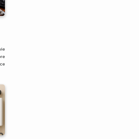
ie
bre
nce