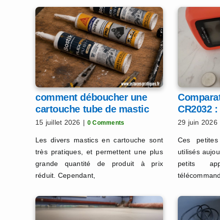
comment déboucher une
Comparati
cartouche tube de mastic
CR2032 : 
colle ou silicone ?
meilleure
15 juillet 2026
|
29 juin 2026
0 Comments
Les divers mastics en cartouche sont
Ces petites
très pratiques, et permettent une plus
utilisés aujo
grande quantité de produit à prix
petits a
réduit. Cependant,
télécommand