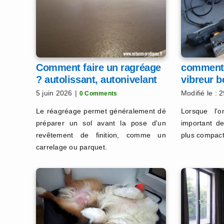
Comment faire un ragréage
comment 
? autolissant, autonivelant
vibreur b
ou fibré
efficace !
5 juin 2026
|
Modifié le : 
0 Comments
Le réagréage permet généralement dé
Lorsque l'o
préparer un sol avant la pose d'un
important de
revêtement de finition, comme un
plus compact 
carrelage ou parquet.