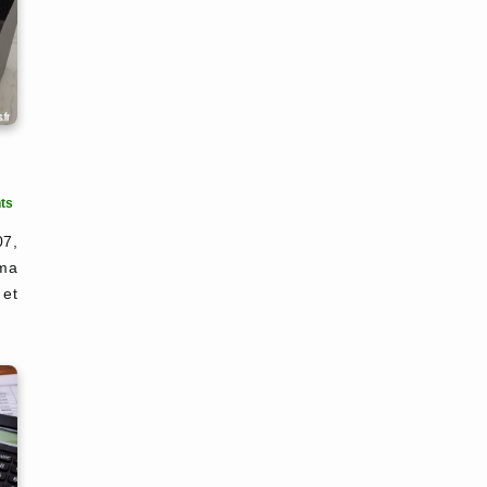
ts
07,
ima
et