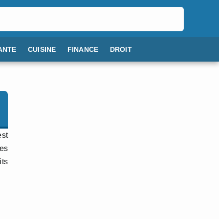
ANTE
CUISINE
FINANCE
DROIT
est
les
its