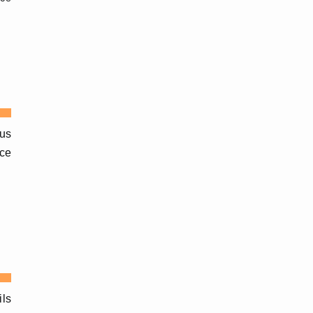
ous
 ce
ils