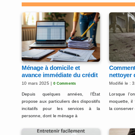
Ménage à domicile et
Comment 
avance immédiate du crédit
nettoyer 
d’impôt
10 mars 2025
|
Modifié le : 3
0 Comments
Depuis quelques années, l’État
Lorsque l'o
propose aux particuliers des dispositifs
moquette, i
incitatifs pour les services à la
la conserver
personne, dont le ménage à