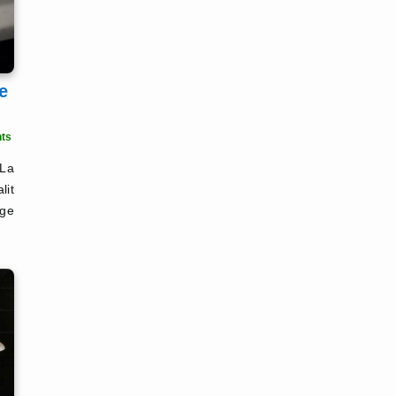
e
ts
 La
lit
age