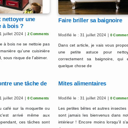
nettoyer une
Faire briller sa baignoire
e à bois ?
1 juillet 2024
|
2 Comments
Modifié le : 31 juillet 2024
|
0 Commen
re à bois ne se nettoie pas
Dans cet article, je vais vous propo
manière qu'une cuisinière
une petite astuce pour nettoy
, sous risque de l'abimer.
correctement sa baignoire, qui 
quelque chose de
ontre une tâche de
Mites alimentaires
1 juillet 2024
|
Modifié le : 31 juillet 2024
|
0 Comments
0 Commen
u café sur la moquette ou
Les petites bêtes et autres insectes
 c'est arrivé même aux
sont jamais les bienvenus dans no
ependant, ces tâches sont
intérieur ! Encore moins lorsqu'il s'a