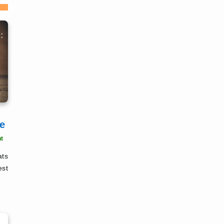
re
t
ats
est