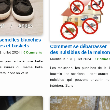
 semelles blanches
es et baskets
Comment se débarrasser
des nuisibles de la maison
1 juillet 2024
|
0 Comments
?
Modifié le : 31 juillet 2024
|
0 Commen
n jour acheté une belle
haussures ou même belle
Les mouches, les punaises de lit, 
kets, dont on veut
fourmis, les acariens… sont autant
nuisibles qui peuvent envahir no
intérieur. Sans