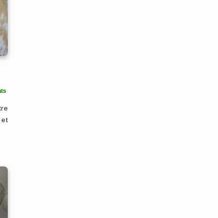
ts
tre
 et