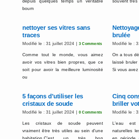
depuis quelques temps un véritable
souvent très
boum
nettoyer ses vitres sans
Nettoyag
traces
brulée
Modifié le : 31 juillet 2024
|
Modifié le : 3
3 Comments
Comme tout le monde, vous aimez
On a tous dé
avoir vos vitres bien propres, que ce
laissé brule
soit pour avoir la meilleure luminosité
Si vous avez
ou
5 façons d’utiliser les
Cinq cons
cristaux de soude
briller v
économis
Modifié le : 31 juillet 2024
|
Modifié le : 3
0 Comments
Les cristaux de soude peuvent
L'eau est
vraiment être très utiles au sein d'une
naturelles l
habitation.C'est un très bon
en période 