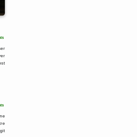
ts
ser
er
est
ts
 ne
tre
git