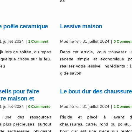
de
e poêle ceramique
Lessive maison
1 juillet 2024
|
Modifié le : 31 juillet 2024
|
1 Comment
0 Commen
jà lors de soirée, ou repas
Dans cet article, vous trouverez 
r quelque chose sur le feu.
recette simple et économique p
 eu
réaliser votre lessive. Ingrédients : 
g de savon
eils pour faire
Le bout dur des chaussur
otre maison et
er l’eau
1 juillet 2024
|
Modifié le : 31 juillet 2024
|
0 Comments
1 Commen
 l'une des ressources
Rigide et placé à l'avant d
es plus précieuses, surtout
chaussures, carré, rond ou pointu,
de sécheresse, obligeant
bout dur est une pièce qui renfo