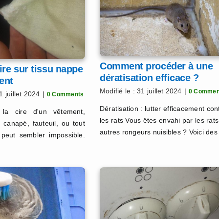
Comment procéder à une
ire sur tissu nappe
dératisation efficace ?
ent
Modifié le : 31 juillet 2024
|
0 Commen
1 juillet 2024
|
0 Comments
Dératisation : lutter efficacement con
 la cire d'un vêtement,
les rats Vous êtes envahi par les rats
 canapé, fauteuil, ou tout
autres rongeurs nuisibles ? Voici des
e peut sembler impossible.