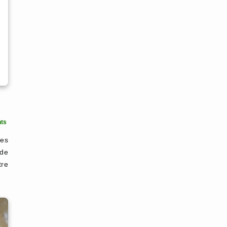
ts
les
 de
tre