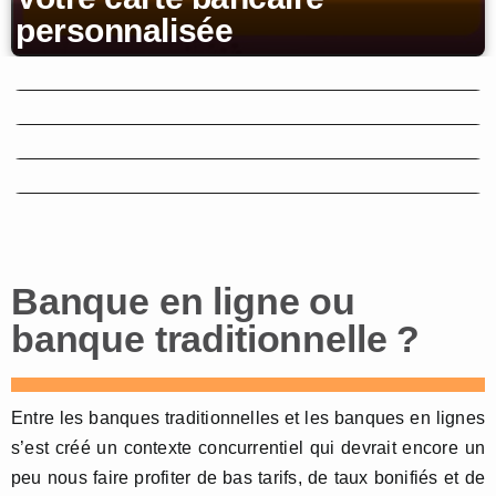
personnalisée
Tout savoir sur le Livret A
Avantages et inconvénients
des banques en ligne
Le crédit personnel dopé par
le secteur de l’automobile
La moitié des français se
disent pour la banque en ligne
Banque en ligne ou
banque traditionnelle ?
Entre les banques traditionnelles et les banques en lignes
s’est créé un contexte concurrentiel qui devrait encore un
peu nous faire profiter de bas tarifs, de taux bonifiés et de