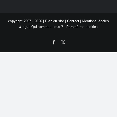
copyright 2007 - 2026 |
Plan du site
|
Contact
|
Mentions légales
& cgu
|
Qui sommes nous ?
-
Paramètres cookies
Facebook
X