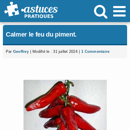
Passer
au
contenu
Calmer le feu du piment.
Par
Geoffrey
|
Modifié le : 31 juillet 2024
|
1 Commentaire