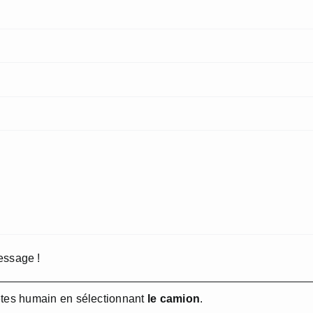
essage !
êtes humain en sélectionnant
le camion
.