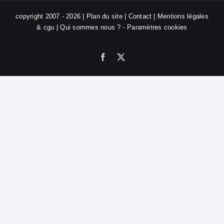
copyright 2007 - 2026 |
Plan du site
|
Contact
|
Mentions légales
& cgu
|
Qui sommes nous ?
-
Paramètres cookies
Facebook
X