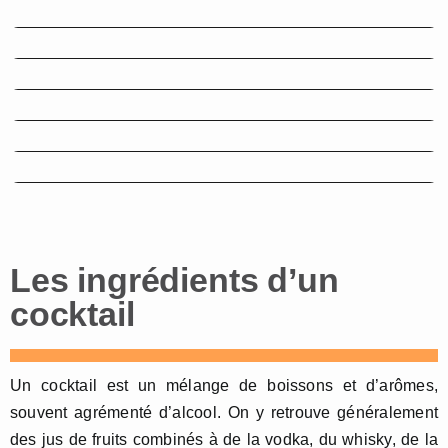
Recette Cocktail Planteur
Recette Cocktail Orgasme
Recette Cocktail Afterglow
Recette Cocktail White
Russian
Recette Cocktail Jacqueline
Recette Cocktail Bora Bora
Les ingrédients d’un
cocktail
Un cocktail est un mélange de boissons et d’arômes,
souvent agrémenté d’alcool. On y retrouve généralement
des jus de fruits combinés à de la vodka, du whisky, de la