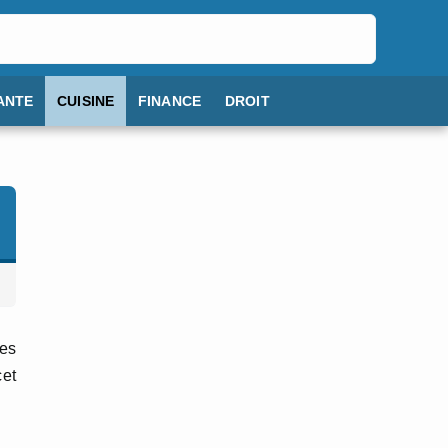
ANTE
CUISINE
FINANCE
DROIT
tes
cet