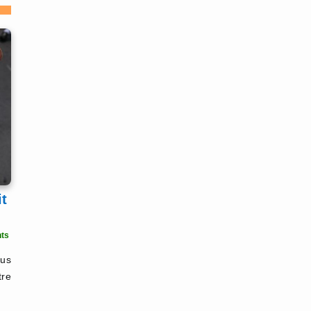
it
ts
ous
tre