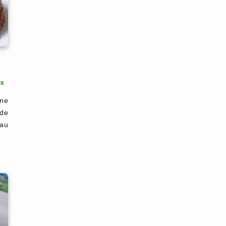
ts
une
 de
 au