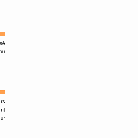
osé
 ou
urs
ent
sur