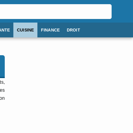
ANTE
CUISINE
FINANCE
DROIT
ts,
Les
bon