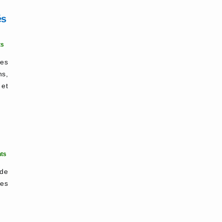
és
ts
ées
ns,
et
ts
 de
tes