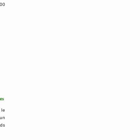
300
ts
le
 un
nds