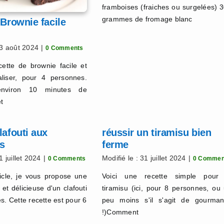
framboises (fraiches ou surgelées) 
grammes de fromage blanc
 Brownie facile
23 août 2024
|
0 Comments
cette de brownie facile et
aliser, pour 4 personnes.
environ 10 minutes de
t
lafouti aux
réussir un tiramisu bien
s
ferme
1 juillet 2024
|
Modifié le : 31 juillet 2024
|
0 Comments
0 Commen
icle, je vous propose une
Voici une recette simple pour 
e et délicieuse d'un clafouti
tiramisu (ici, pour 8 personnes, ou
s. Cette recette est pour 6
peu moins s'il s'agit de gourma
!)Comment