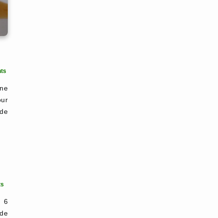
ts
une
our
 de
ts
r 6
de