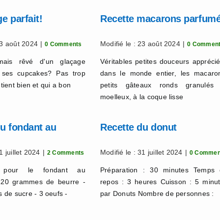
e parfait!
Recette macarons parfum
23 août 2024
|
Modifié le : 23 août 2024
|
0 Comments
0 Commen
mais rêvé d'un glaçage
Véritables petites douceurs appréci
r ses cupcakes? Pas trop
dans le monde entier, les macaro
 tient bien et qui a bon
petits gâteaux ronds granulés 
moelleux, à la coque lisse
u fondant au
Recette du donut
1 juillet 2024
|
Modifié le : 31 juillet 2024
|
2 Comments
0 Commen
ts pour le fondant au
Préparation : 30 minutes Temps
 120 grammes de beurre -
repos : 3 heures Cuisson : 5 minu
de sucre - 3 oeufs -
par Donuts Nombre de personnes :