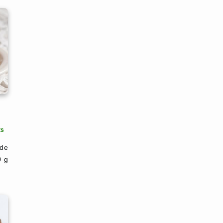
ts
 de
0 g