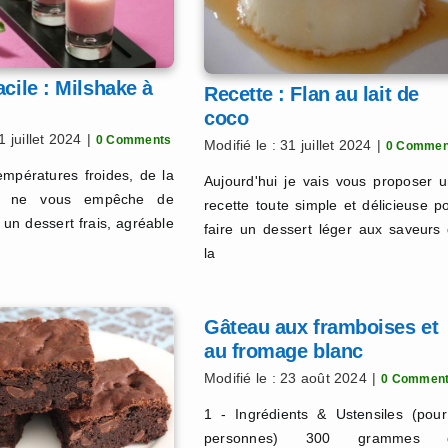
acile : Milshake à
Recette : Flan au lait de
coco
1 juillet 2024
|
0 Comments
Modifié le : 31 juillet 2024
|
0 Commen
empératures froides, de la
Aujourd'hui je vais vous proposer 
en ne vous empêche de
recette toute simple et délicieuse p
 un dessert frais, agréable
faire un dessert léger aux saveurs
la
Gâteau aux framboises et
au fromage blanc
Modifié le : 23 août 2024
|
0 Commen
1 - Ingrédients & Ustensiles (pou
personnes) 300 grammes 