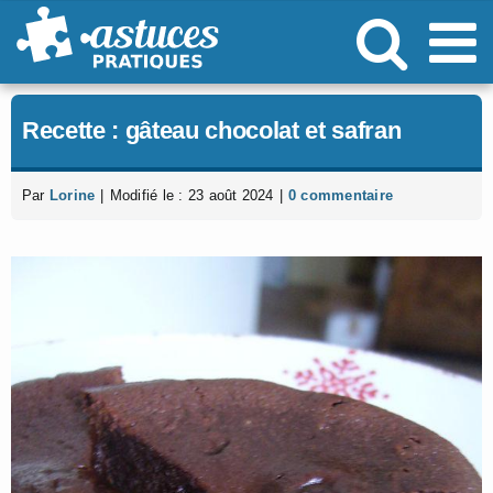
Passer
au
contenu
Recette : gâteau chocolat et safran
Par
Lorine
|
Modifié le : 23 août 2024
|
0 commentaire