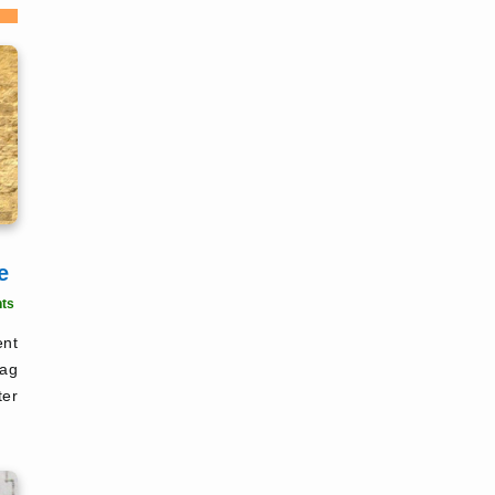
e
ts
nt
tag
ter