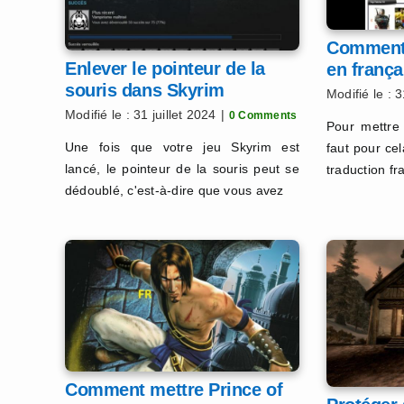
Comment 
Enlever le pointeur de la
en frança
souris dans Skyrim
Modifié le : 3
Modifié le : 31 juillet 2024
|
0 Comments
Pour mettre 
Une fois que votre jeu Skyrim est
faut pour ce
lancé, le pointeur de la souris peut se
traduction f
dédoublé, c'est-à-dire que vous avez
Comment mettre Prince of