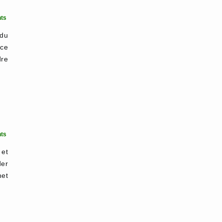
ts
 du
 ce
dre
ts
 et
der
met