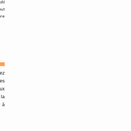
fil
ut
ure
rez
les
ux
 la
u à