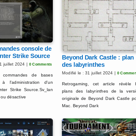
andes console de
nter Strike Source
Beyond Dark Castle : plan
des labyrinthes
1 juillet 2024
|
0 Comments
Modifié le : 31 juillet 2024
|
0 Commen
es commandes de bases
 à l'administration d'un
Retrogaming, cet article révèle 
nter Strike Source.Sv_lan
plans des labyrinthes de la vers
 ou désactive
originale de Beyond Dark Castle p
Mac. Beyond Dark