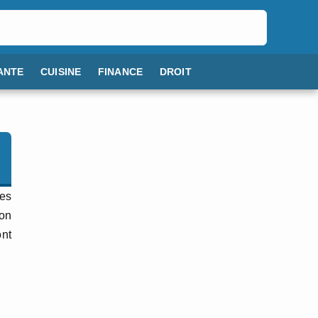
ANTE
CUISINE
FINANCE
DROIT
des
ion
ont