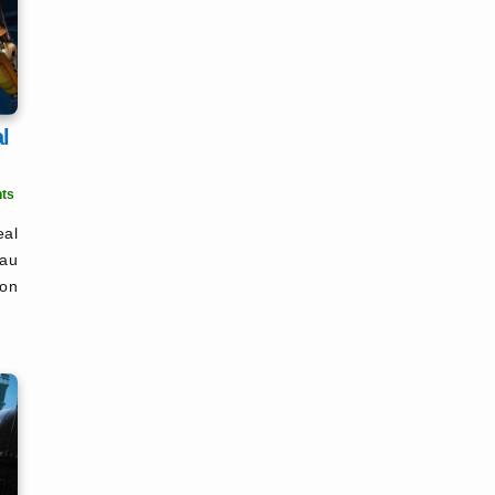
l
ts
eal
 au
ion