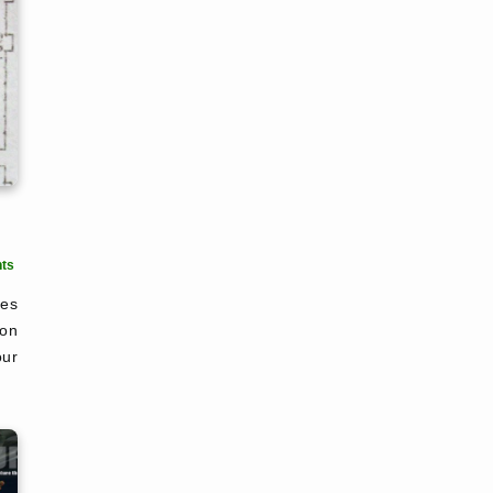
ts
les
ion
our