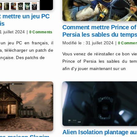
mettre un jeu PC
is
Comment mettre Prince of
1 juillet 2024
|
0 Comments
Persia les sables du temp
en HD
un jeu PC en français, il
Modifié le : 31 juillet 2024
|
0 Commen
la, télécharger un patch de
Vous venez de réinstaller ce bon vi
rançaise. Des patchs de
Prince of Persia les sables du te
afin d'y jouer maintenant sur un
Alien Isolation plantage au