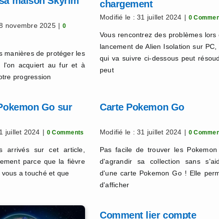
 sa maison Skyrim
chargement
Modifié le : 31 juillet 2024
|
0 Commen
 28 novembre 2025
|
0
Vous rencontrez des problèmes lors
lancement de Alien Isolation sur PC,
es manières de protéger les
qui va suivre ci-dessous peut résou
l'on acquiert au fur et à
peut
tre progression
r Pokemon Go sur
Carte Pokemon Go
1 juillet 2024
|
Modifié le : 31 juillet 2024
|
0 Comments
0 Commen
 arrivés sur cet article,
Pas facile de trouver les Pokemon
lement parce que la fièvre
d'agrandir sa collection sans s'ai
vous a touché et que
d'une carte Pokemon Go ! Elle per
d'afficher
Comment lier compte