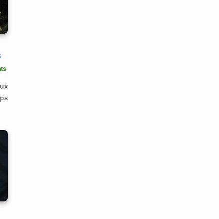
s
ts
eux
mps