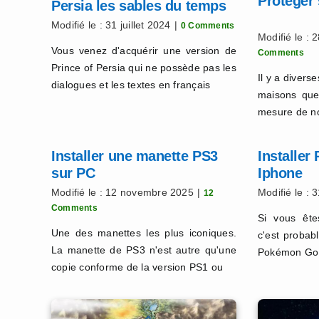
Protéger
Persia les sables du temps
en français
Modifié le : 31 juillet 2024
|
0 Comments
Modifié le :
Vous venez d'acquérir une version de
Comments
Prince of Persia qui ne possède pas les
Il y a divers
dialogues et les textes en français
maisons que 
mesure de no
Installer une manette PS3
Installe
sur PC
Iphone
Modifié le : 12 novembre 2025
|
Modifié le : 3
12
Comments
Si vous êtes
Une des manettes les plus iconiques.
c'est probab
La manette de PS3 n'est autre qu'une
Pokémon Go 
copie conforme de la version PS1 ou