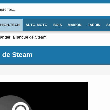
:
HIGH-TECH
AUTO-MOTO
BOIS
MAISON
JARDIN
S
nger la langue de Steam
 de Steam