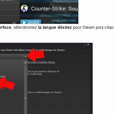
erface
, sélectionnez
la langue désirez
pour Steam puis cliq