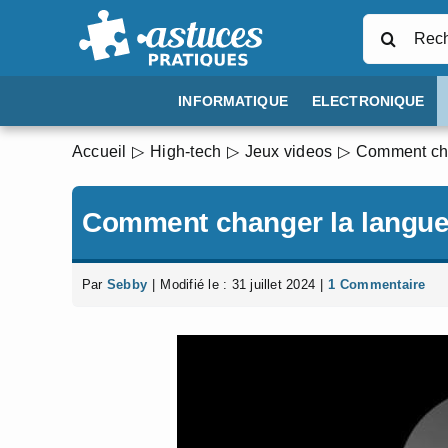
Passer
Rechercher
au
contenu
INFORMATIQUE
ELECTRONIQUE
Accueil
High-tech
Jeux videos
Comment cha
Comment changer la langue
Par
Sebby
|
Modifié le : 31 juillet 2024
|
1 Commentaire