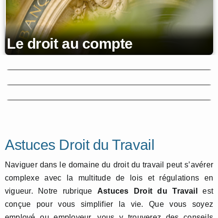
Le droit au compte
Le solde bancaire
insaisissable (ou SBI)
L’abus de bien sociaux (ABS)
Les délais de prescription et
la prescription de peine
Astuces Droit du Travail
Naviguer dans le domaine du droit du travail peut s’avérer
complexe avec la multitude de lois et régulations en
vigueur. Notre rubrique
Astuces Droit du Travail
est
conçue pour vous simplifier la vie. Que vous soyez
employé ou employeur, vous y trouverez des conseils