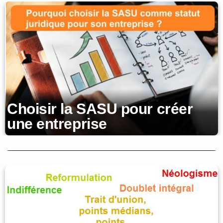
Choisir la SASU pour créer
Formation pour conduire un
une entreprise
projet et atteindre ses
objectifs