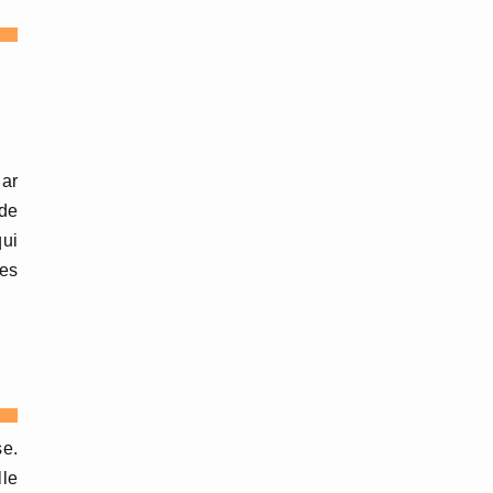
Par
 de
qui
des
se.
lle