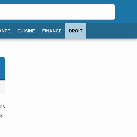
ANTE
CUISINE
FINANCE
DROIT
des
s.