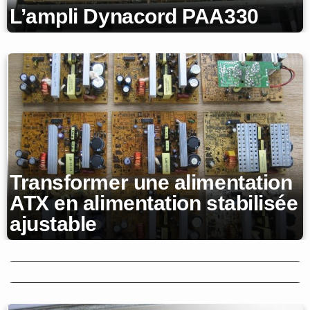
L’ampli Dynacord PAA330
Transformer une alimentation
ATX en alimentation stabilisée
ajustable
Echo à bandes Echolette
NG51 : réparation
Réparation d’un ampli Klemt
Echolette M40