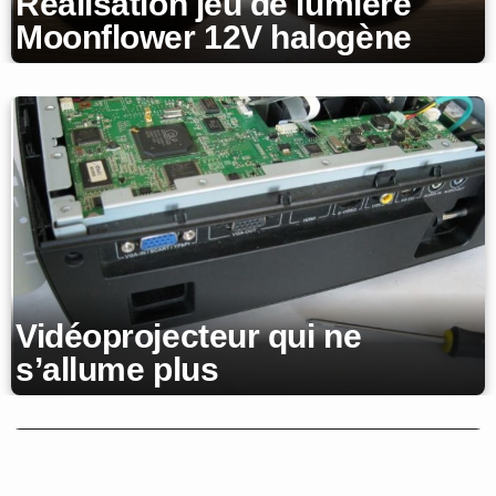
Réalisation jeu de lumière
Moonflower 12V halogène
Vidéoprojecteur qui ne
s’allume plus
Schéma et réalisation ampli
bridge 300W