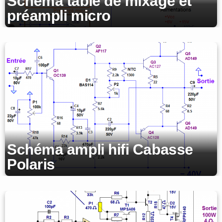
Schéma table de mixage et
préampli micro
Schéma ampli hifi Cabasse
Polaris