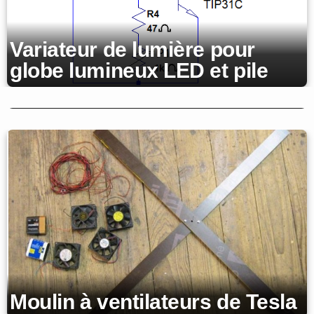
Variateur de lumière pour
Ecran d’ampoules piloté avec
globe lumineux LED et pile
des LED photodiodes :
maintenance
Moulin à ventilateurs de Tesla