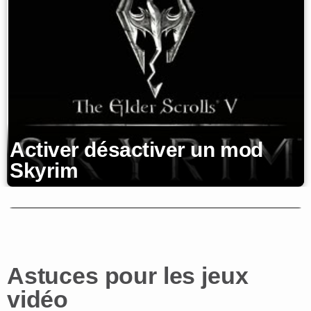
Activer désactiver un mod
Skyrim
Désactiver le contrôle
parental Steam
Astuces pour les jeux
vidéo