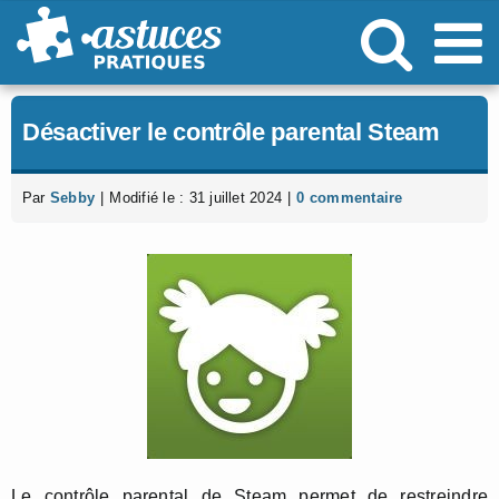
Passer
au
contenu
Désactiver le contrôle parental Steam
Par
Sebby
|
Modifié le : 31 juillet 2024
|
0 commentaire
Le contrôle parental de Steam permet de restreindre