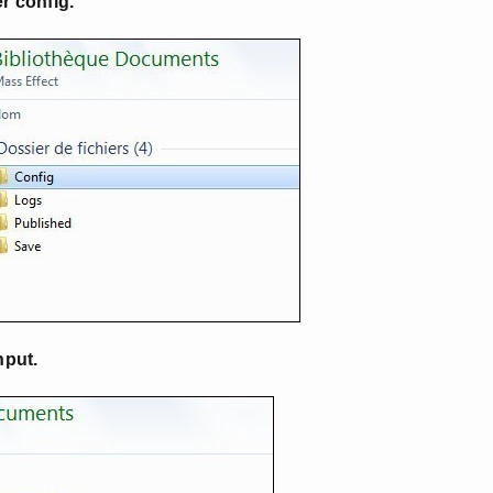
r config.
nput.