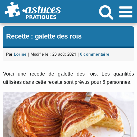
Passer
au
contenu
Recette : galette des rois
Par
Lorine
|
Modifié le : 23 août 2024
|
0 commentaire
Voici une recette de galette des rois. Les quantités
utilisées dans cette recette sont prévus pour 6 personnes.