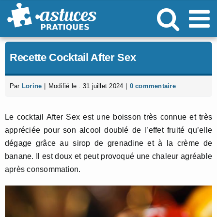
Passer
au
contenu
Recette Cocktail After Sex
Par
Lorine
|
Modifié le : 31 juillet 2024
|
0 commentaire
Le cocktail After Sex est une boisson très connue et très
appréciée pour son alcool doublé de l’effet fruité qu’elle
dégage grâce au sirop de grenadine et à la crème de
banane. Il est doux et peut provoqué une chaleur agréable
après consommation.