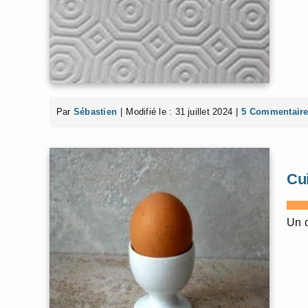
Par
Sébastien
|
Modifié le : 31 juillet 2024
|
5 Commentair
Cui
Un o