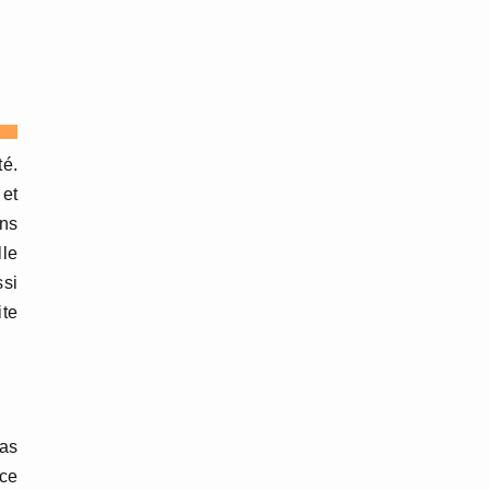
té.
 et
ons
lle
ssi
ite
as
nce