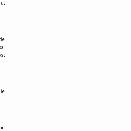
eut
tie
ssi
st
 le
 ou