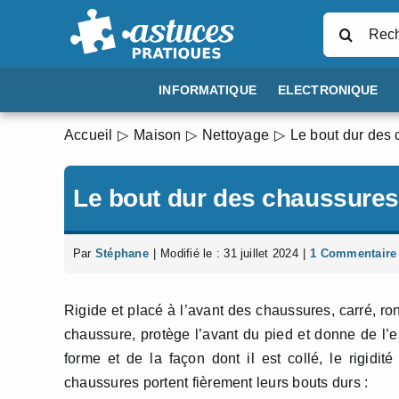
Passer
Rechercher
au
contenu
INFORMATIQUE
ELECTRONIQUE
Accueil
Maison
Nettoyage
Le bout dur des
Le bout dur des chaussure
Par
Stéphane
|
Modifié le : 31 juillet 2024
|
1 Commentaire
Rigide et placé à l’avant des chaussures, carré, ron
chaussure, protège l’avant du pied et donne de l’es
forme et de la façon dont il est collé, le rigidit
chaussures portent fièrement leurs bouts durs :