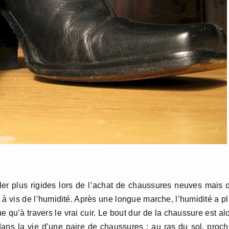
er plus rigides lors de l’achat de chaussures neuves mais 
s à vis de l’humidité. Après une longue marche, l’humidité a p
 qu’à travers le vrai cuir. Le bout dur de la chaussure est al
dans la vie d’une paire de chaussures : au ras du sol, proc