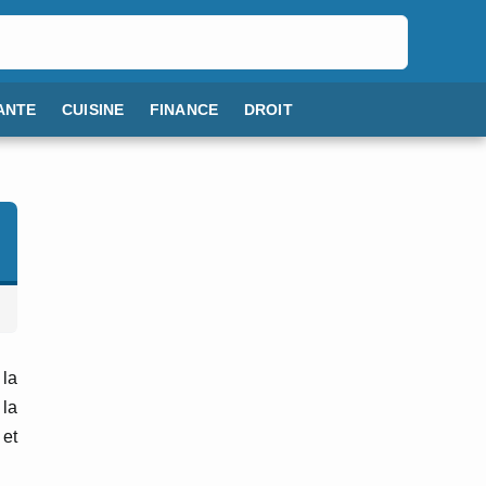
ANTE
CUISINE
FINANCE
DROIT
 la
 la
 et