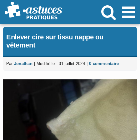
Passer
au
contenu
Enlever cire sur tissu nappe ou
vêtement
Par
Jonathan
|
Modifié le : 31 juillet 2024
|
0 commentaire