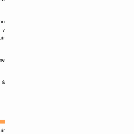
 ou
n y
uir
mme
s à
uir