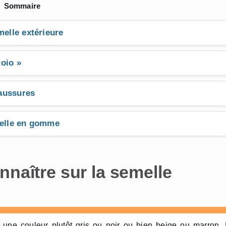
Sommaire
melle extérieure
oio »
aussures
melle en gomme
nnaître sur la semelle
 une couleur plutôt gris ou noir ou bien beige ou marron.