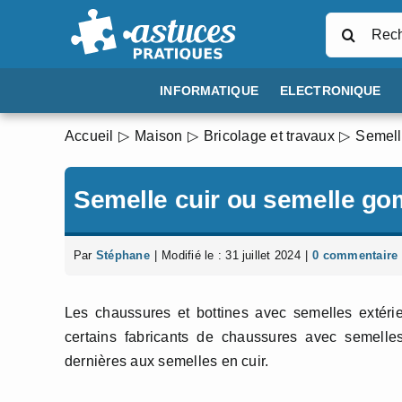
Passer
Rechercher
au
contenu
INFORMATIQUE
ELECTRONIQUE
Accueil
Maison
Bricolage et travaux
Semell
Semelle cuir ou semelle g
Par
Stéphane
|
Modifié le : 31 juillet 2024
|
0 commentaire
Les chaussures et bottines avec semelles extéri
certains fabricants de chaussures avec semell
dernières aux semelles en cuir.