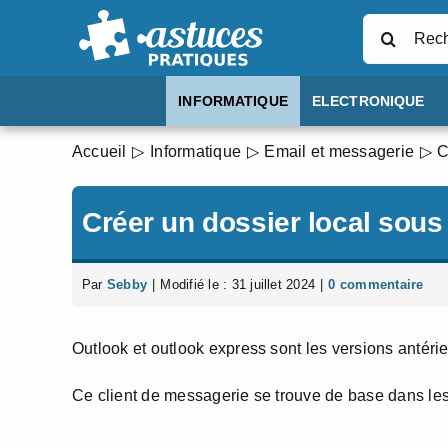
Passer
Rechercher
au
contenu
INFORMATIQUE
ELECTRONIQUE
Accueil
Informatique
Email et messagerie
C
Créer un dossier local sou
Par
Sebby
|
Modifié le : 31 juillet 2024
|
0 commentaire
Outlook et outlook express sont les versions anté
Ce client de messagerie se trouve de base dans les