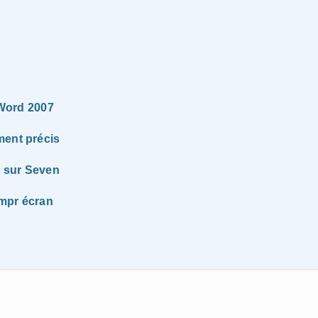
 Word 2007
ment précis
t sur Seven
impr écran