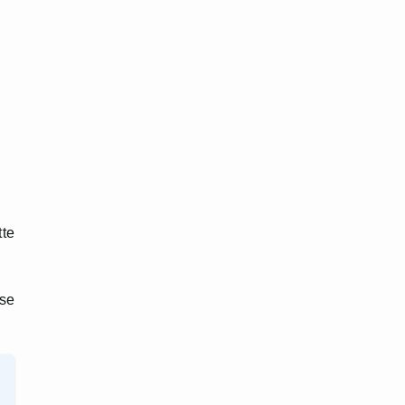
tte
 se