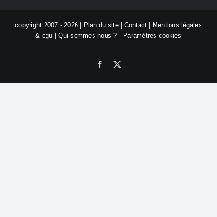
copyright 2007 - 2026 |
Plan du site
|
Contact
|
Mentions légales
& cgu
|
Qui sommes nous ?
-
Paramètres cookies
Facebook
X