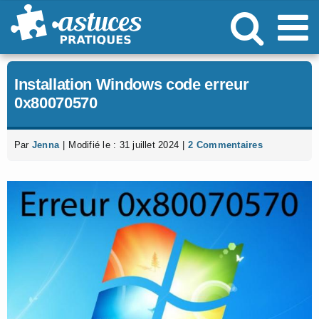
Passer
au
contenu
Installation Windows code erreur
0x80070570
Par
Jenna
|
Modifié le : 31 juillet 2024
|
2 Commentaires