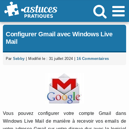
Passer
au
contenu
Configurer Gmail avec Windows Live
Mail
Par
Sebby
|
Modifié le : 31 juillet 2024
|
16 Commentaires
Vous pouvez configurer votre compte Gmail dans
Windows Live Mail de manière à recevoir vos emails de
votre adresse Gmail sur votre disque dur avec le logiciel