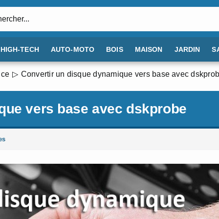
:
HIGH-TECH
AUTO-MOTO
BOIS
MAISON
JARDIN
S
nce
Convertir un disque dynamique vers base avec dskpro
ique vers base avec dskprobe
es