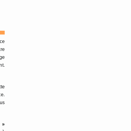
 ce
re
age
nt.
tte
xe.
us
 »