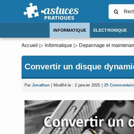
Passer
Rechercher
au
contenu
INFORMATIQUE
ELECTRONIQUE
Accueil
Informatique
Depannage et maintena
Convertir un disque dynam
Par
Jonathan
|
Modifié le : 2 janvier 2025
|
25 Commentair