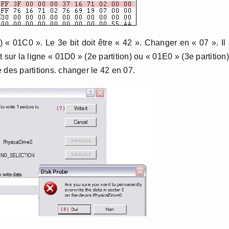
e) « 01C0 ». Le 3e bit doit être « 42 ». Changer en « 07 ». Il
it sur la ligne « 01D0 » (2e partition) ou « 01E0 » (3e partitio
e des partitions. changer le 42 en 07.