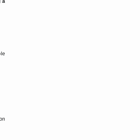
g à
ble
 on