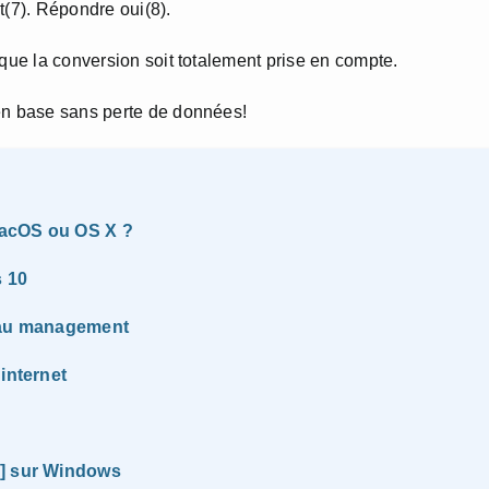
it(7). Répondre oui(8).
 que la conversion soit totalement prise en compte.
 en base sans perte de données!
 MacOS ou OS X ?
s 10
t au management
internet
B] sur Windows