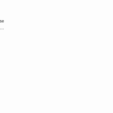
 se
n)…