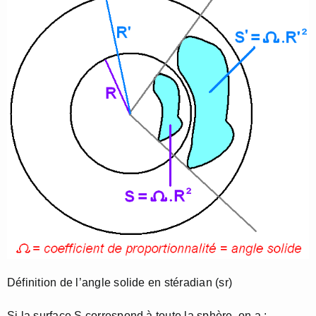
Définition de l’angle solide en stéradian (sr)
Si la surface S correspond à toute la sphère, on a :