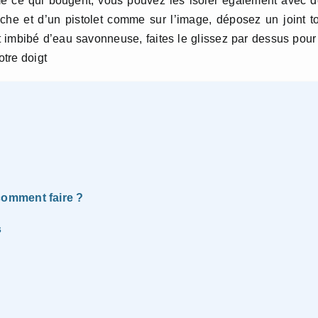
me ce qui bougent, vous pouvez les isoler également avec 
ouche et d’un pistolet comme sur l’image, déposez un joint t
t imbibé d’eau savonneuse, faites le glissez par dessus pour
otre doigt
omment faire ?
s