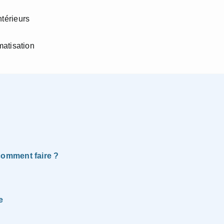
térieurs
matisation
omment faire ?
e