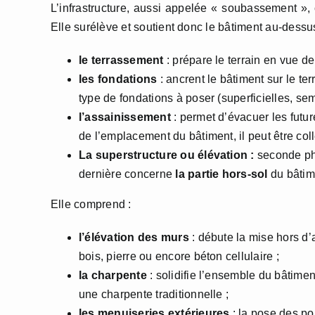
L’infrastructure, aussi appelée « soubassement »
Elle surélève et soutient donc le bâtiment au-dessu
le terrassement
: prépare le terrain en vue de
les fondations
: ancrent le bâtiment sur le te
type de fondations à poser (superficielles, se
l’assainissement
: permet d’évacuer les futu
de l’emplacement du bâtiment, il peut être colle
La superstructure ou élévation :
seconde pha
dernière concerne
la partie hors-sol
du bâtim
Elle comprend :
l’élévation des murs
: débute la mise hors d’
bois, pierre ou encore béton cellulaire ;
la charpente
: solidifie l’ensemble du bâtimen
une charpente traditionnelle ;
les menuiseries extérieures
: la pose des por