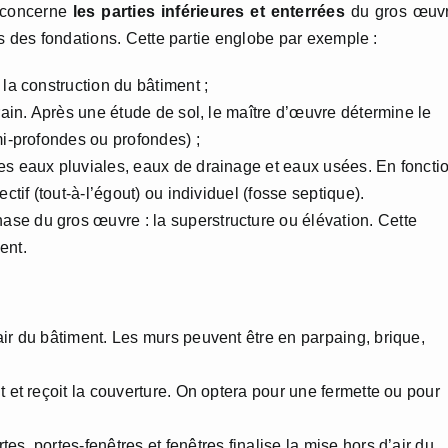
, concerne
les parties inférieures et enterrées
du gros œuvr
s des fondations. Cette partie englobe par exemple :
 la construction du bâtiment ;
rrain. Après une étude de sol, le maître d’œuvre détermine le
mi-profondes ou profondes) ;
res eaux pluviales, eaux de drainage et eaux usées. En foncti
ctif (tout-à-l’égout) ou individuel (fosse septique).
se du gros œuvre : la superstructure ou élévation. Cette
ent.
air du bâtiment. Les murs peuvent être en parpaing, brique,
t et reçoit la couverture. On optera pour une fermette ou pour
tes, portes-fenêtres et fenêtres finalise la mise hors d’air du