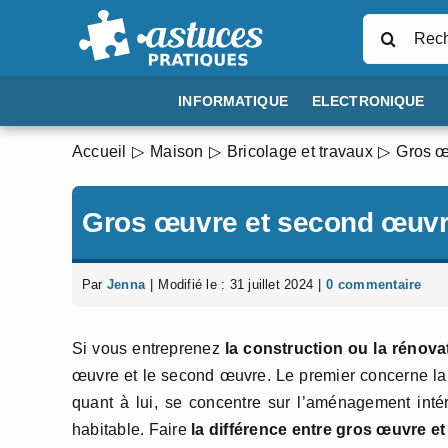
Passer
Rechercher
au
contenu
INFORMATIQUE
ELECTRONIQUE
Accueil
Maison
Bricolage et travaux
Gros œ
Gros œuvre et second œuvre
Par
Jenna
|
Modifié le : 31 juillet 2024
|
0 commentaire
Si vous entreprenez
la construction ou la rénova
œuvre et le second œuvre. Le premier concerne la st
quant à lui, se concentre sur l’aménagement intéri
habitable. Faire
la différence entre gros œuvre 