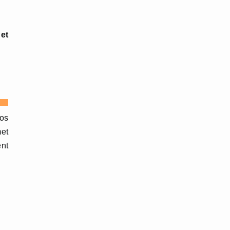
et
ros
met
ent