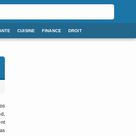
ANTE
CUISINE
FINANCE
DROIT
ros
nd,
ent
pas