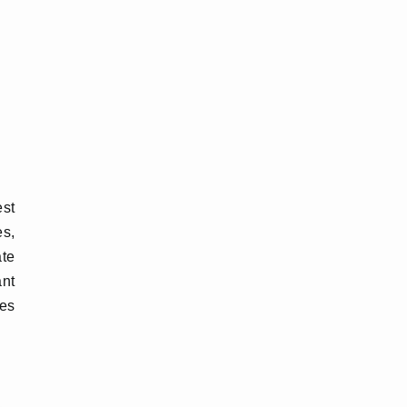
est
es,
ate
ant
des