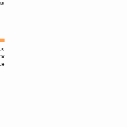
au
que
tir
ue