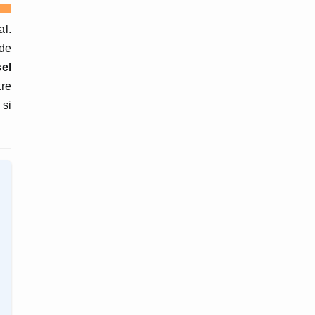
al.
 de
sel
tre
 si