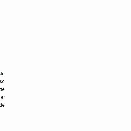
ste
sse
tte
ser
 de