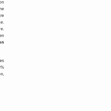
’on
ne
tre
se.
re.
ien
on
les
78%
on,