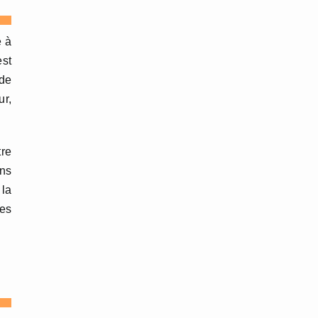
e à
est
 de
ur,
tre
ins
 la
les