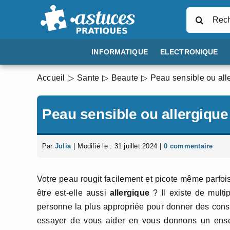
Passer
Rechercher
au
contenu
INFORMATIQUE
ELECTRONIQUE
Accueil
Sante
Beaute
Peau sensible ou alle
Peau sensible ou allergique 
Par
Julia
|
Modifié le : 31 juillet 2024
|
0 commentaire
Votre peau rougit facilement et picote même parf
être est-elle aussi
allergique
? Il existe de multi
personne la plus appropriée pour donner des conse
essayer de vous aider en vous donnons un ensem