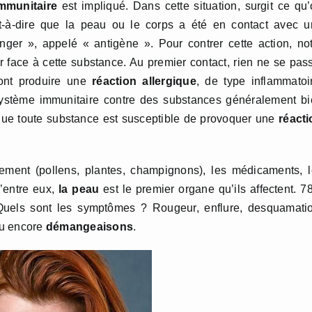
mmunitaire
est impliqué. Dans cette situation, surgit ce qu
t-à-dire que la peau ou le corps a été en contact avec u
er », appelé « antigène ». Pour contrer cette action, no
r face à cette substance. Au premier contact, rien ne se pas
ont produire une
réaction allergique
, de type inflammatoi
 système immunitaire contre des substances généralement b
e que toute substance est susceptible de provoquer une
réacti
ement (pollens, plantes, champignons), les médicaments, 
’entre eux,
la peau
est le premier organe qu’ils affectent. 
 Quels sont les symptômes ? Rougeur, enflure, desquamati
ou encore
démangeaisons
.