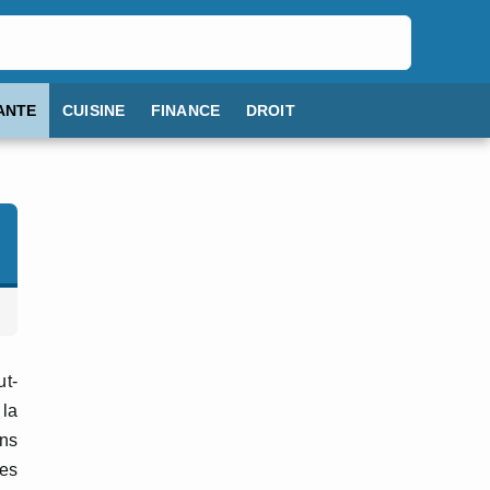
ANTE
CUISINE
FINANCE
DROIT
t-
 la
ons
es