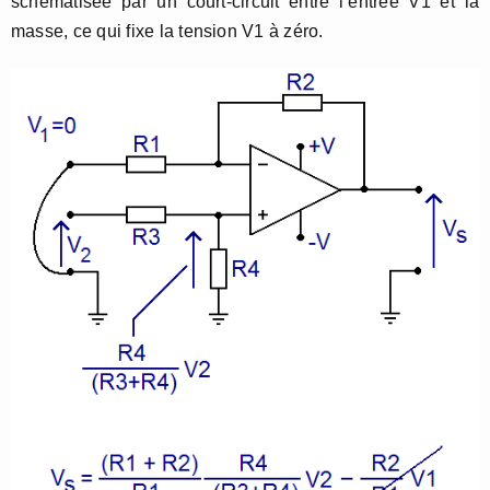
schématisée par un court-circuit entre l’entrée V1 et la
masse, ce qui fixe la tension V1 à zéro.