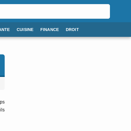
ANTE
CUISINE
FINANCE
DROIT
mps
ils