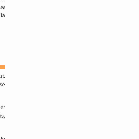
tre
 la
ut.
 se
ser
is.
 le