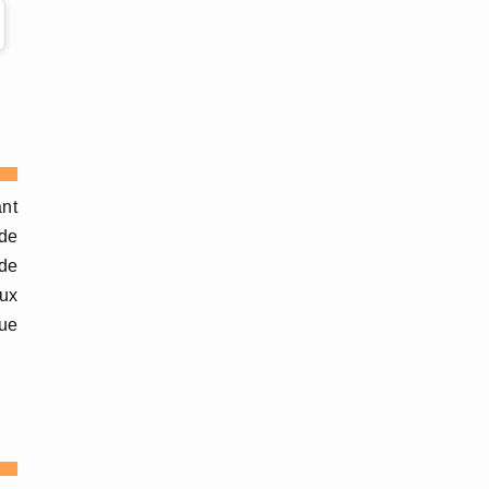
ant
 de
 de
eux
que