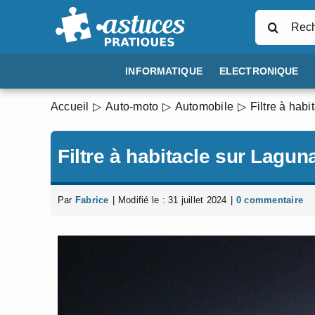
Passer
Rechercher
au
contenu
INFORMATIQUE
ELECTRONIQUE
Accueil
Auto-moto
Automobile
Filtre à hab
Filtre à habitacle sur Lagun
Par
Fabrice
|
Modifié le : 31 juillet 2024
|
0 commentaire