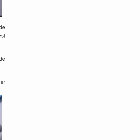
 de
est
 de
rer