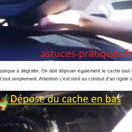
astique à dégrafer. On doit déposer également le cache tout
tout simplement. Attention c’est relié au conduit d’air rigide 