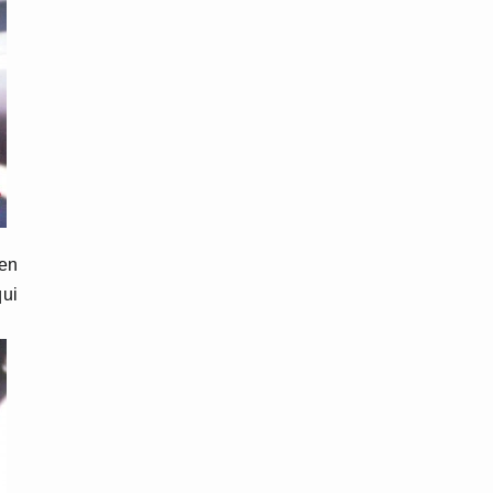
 en
qui