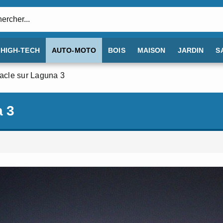
:
HIGH-TECH
AUTO-MOTO
BOIS
MAISON
JARDIN
S
itacle sur Laguna 3
a 3