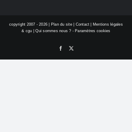
copyright 2007 - 2026 |
Plan du site
|
Contact
|
Mentions légales
& cgu
|
Qui sommes nous ?
-
Paramètres cookies
Facebook
X