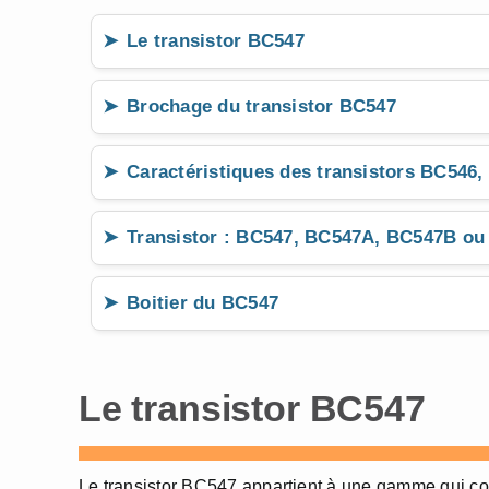
Le transistor BC547
Brochage du transistor BC547
Caractéristiques des transistors BC546
Transistor : BC547, BC547A, BC547B o
Boitier du BC547
Le transistor BC547
Le transistor BC547 appartient à une gamme qui con