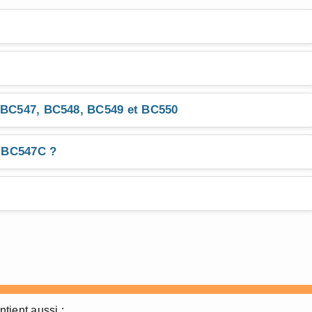
, BC547, BC548, BC549 et BC550
u BC547C ?
tient aussi :