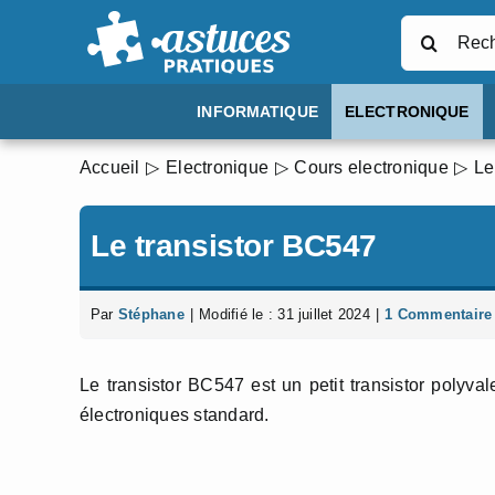
Passer
Rechercher
au
contenu
INFORMATIQUE
ELECTRONIQUE
Accueil
Electronique
Cours electronique
Le
Le transistor BC547
Par
Stéphane
|
Modifié le : 31 juillet 2024
|
1 Commentaire
Le transistor BC547 est un petit transistor polyval
électroniques standard.