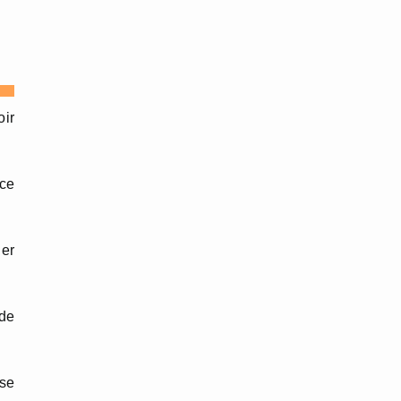
oir
 ce
der
 de
 se