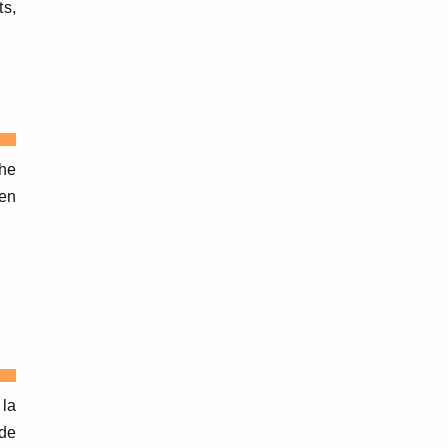
ts,
che
 en
 la
 de