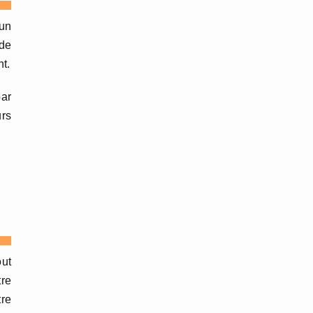
 un
 de
nt.
par
urs
out
tre
tre