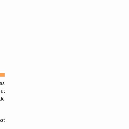
as
eut
 de
est