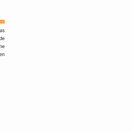
pas
 de
 ne
ien