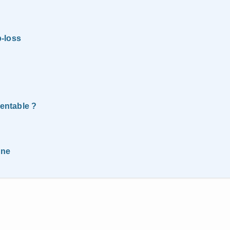
p-loss
rentable ?
gne