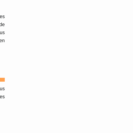
des
 de
ous
 en
us
les