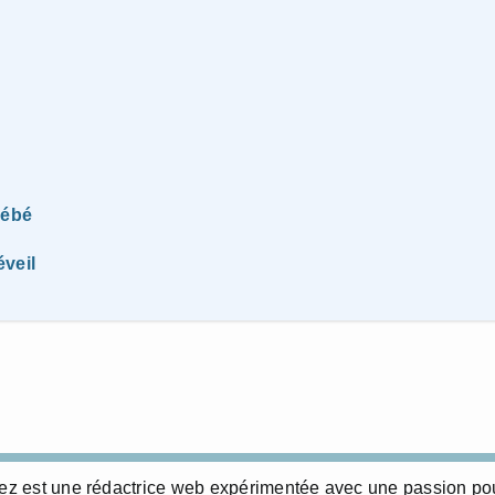
bébé
veil
erez est une rédactrice web expérimentée avec une passion po