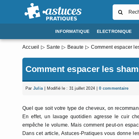
Passer
Rechercher
au
contenu
INFORMATIQUE
ELECTRONIQUE
Accueil
Sante
Beaute
Comment espacer le
Comment espacer les sham
Par
Julia
|
Modifié le : 31 juillet 2024
|
0 commentaire
Quel que soit votre type de cheveux, on recomma
En effet, un lavage quotidien agresse le cuir che
empêche le volume. Mais comment peut-on espace
Dans cet article, Astuces-Pratiques vous donne le