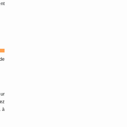
ent
 de
our
tez
 à