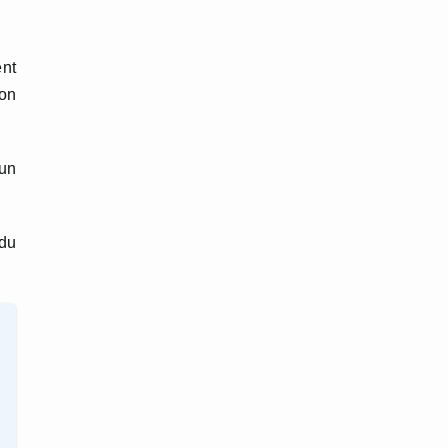
nt
ion
 un
du