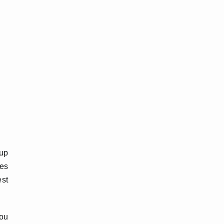
oup
les
est
ou