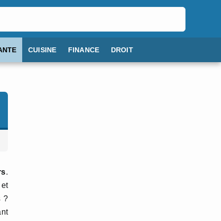
ANTE
CUISINE
FINANCE
DROIT
rs
.
 et
 ?
ant