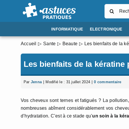
Passer
Rechercher
au
contenu
INFORMATIQUE
ELECTRONIQUE
Accueil
Sante
Beaute
Les bienfaits de la k
Les bienfaits de la kératine
Par
Jenna
|
Modifié le : 31 juillet 2024
|
0 commentaire
Vos cheveux sont ternes et fatigués ? La pollution,
nombreuses abîment considérablement vos cheveux. 
d’hydratation. C’est à ce stade qu’
un soin à la kér