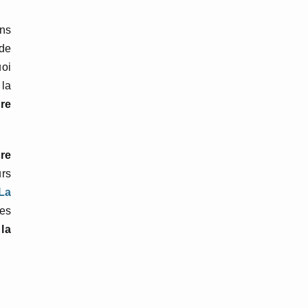
ins
de
uoi
 la
re
re
urs
La
nes
 la