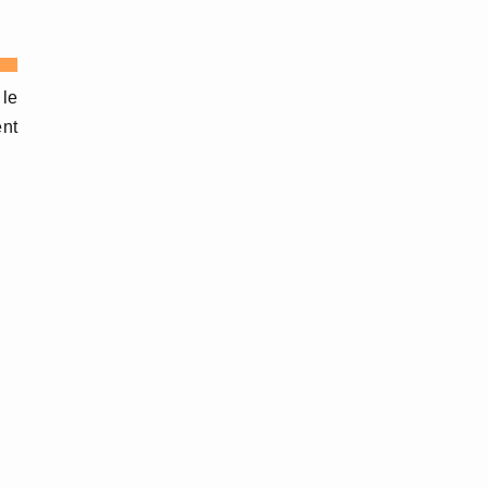
 le
nt