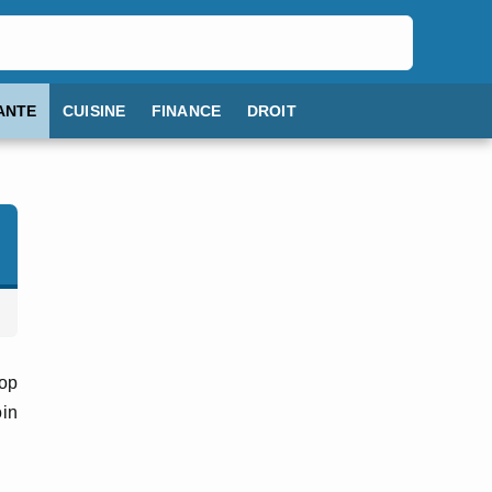
ANTE
CUISINE
FINANCE
DROIT
rop
oin