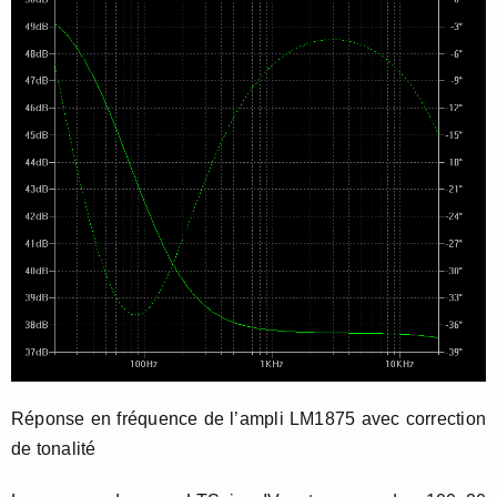
Réponse en fréquence de l’ampli LM1875 avec correction
de tonalité