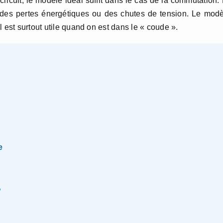
ircuit, le modèle idéal suffit dans le cas de la commutation.
r des pertes énergétiques ou des chutes de tension. Le mod
 est surtout utile quand on est dans le « coude ».
e
?