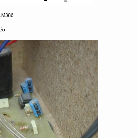
 LM386
éo.