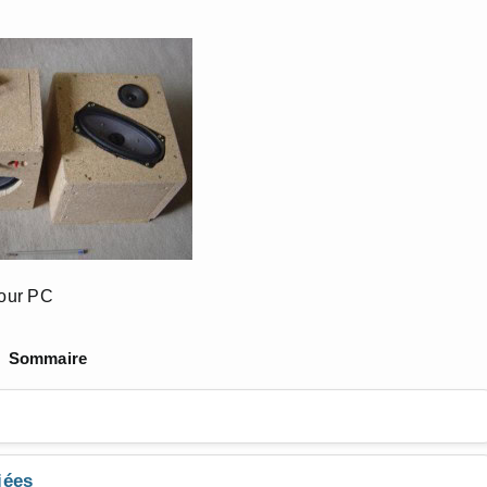
pour PC
Sommaire
iées