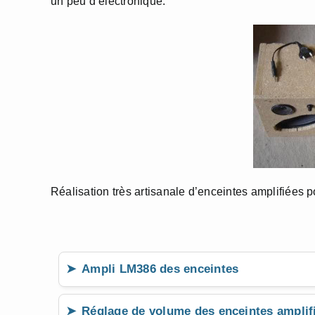
un peu d’électronique.
Réalisation très artisanale d’enceintes amplifiées 
Ampli LM386 des enceintes
Réglage de volume des enceintes amplif