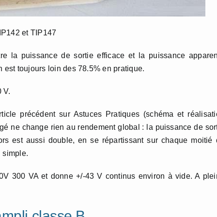
TIP142 et TIP147
tre la puissance de sortie efficace et la puissance appare
n est toujours loin des 78.5% en pratique.
 V.
rticle précédent sur Astuces Pratiques (schéma et réalisat
idgé ne change rien au rendement global : la puissance de sor
tors est aussi double, en se répartissant sur chaque moitié
 simple.
 30V 300 VA et donne +/-43 V continus environ à vide. A ple
mpli classe B