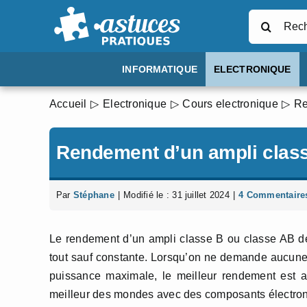
Passer
Rechercher
au
contenu
INFORMATIQUE
ELECTRONIQUE
Accueil
Electronique
Cours electronique
Re
Rendement d’un ampli clas
Par
Stéphane
|
Modifié le : 31 juillet 2024
|
4 Commentaire
Le rendement d’un ampli classe B ou classe AB dé
tout sauf constante. Lorsqu’on ne demande aucune p
puissance maximale, le meilleur rendement est a
meilleur des mondes avec des composants électron