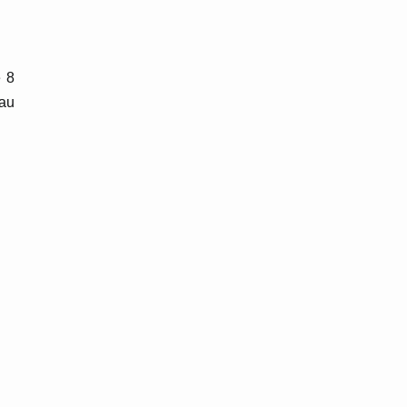
e 8
 au