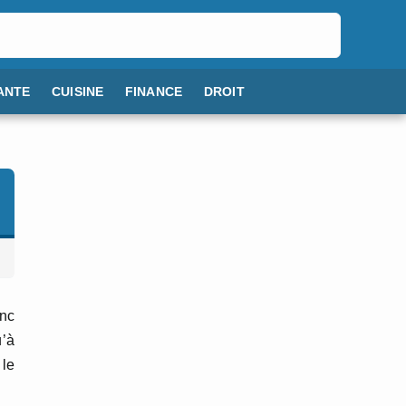
ANTE
CUISINE
FINANCE
DROIT
onc
u’à
 le