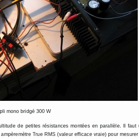
mpli mono bridgé 300 W
itude de petites résistances montées en parallèle. Il faut
un ampèremètre True RMS (valeur efficace vraie) pour mesurer