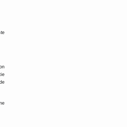
nte
ion
tie
 de
ine